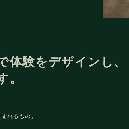
で
体験をデザインし、
す。
、
生まれるもの。