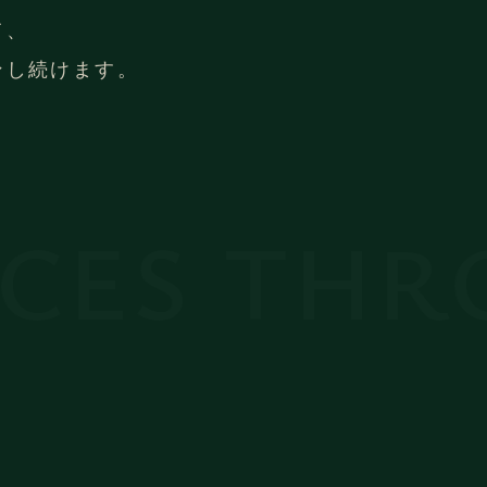
て、
ンし続けます。
THROUGH 