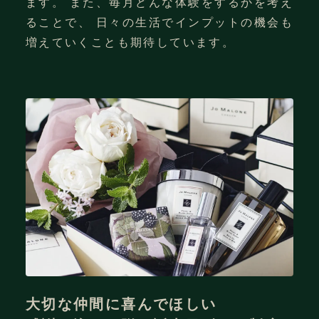
ます。 また、毎月どんな体験をするかを考え
【必須スキル】
取り組める方
ることで、 日々の生活でインプットの機会も
PM（プロジェクトマネージャー）または
増えていくことも期待しています。
PMO（プロジェクトマネジメントオフィ
ス）が担える方
スキル
スキル
案件の責任者、進行・予算管理など一通
【必須スキル】
りを遂行できる
【必須スキル】
プロジェクト進行に関する基本的な管理
プロジェクト進行に関する基本的な管理
業務（スケジュール調整・タスク管理な
【歓迎スキル】
業務（スケジュール調整・タスク管理な
ど）ができる方
F1〜F2層向け（女性向け）の企画を考え
ど）ができる方
指示をもとに、複数の関係者と連携しな
られる方
指示をもとに、複数の関係者と連携しな
がら業務を円滑に進められる方
イベント、展示会業界経験者の方
がら業務を円滑に進められる方
【歓迎スキル】
Illustrator, Photoshopを用いた基本的
プロジェクトマネージャーやディレクタ
なソフト操作スキルがある方
ーのサポート経験がある方
【歓迎スキル】
雇用形態
将来的にPM／ディレクターとして案件を
クリエイティブディレクター／デザイナ
リードしたい意欲のある方
大切な仲間に喜んでほしい
正社員
ーのサポート経験がある方