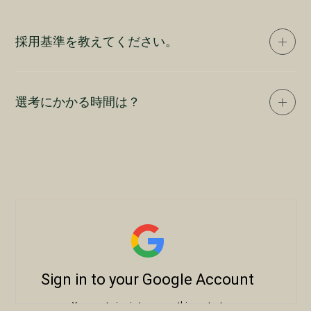
増賃金別途支給
メンバーのうちの希望者に毎月決まった額を
試用期間
※体験手当：
「体験費」として支給します。 ご自身にと
採用基準を教えてください。
メンバーのうちの希望者に毎月決まった額を
って新しい体験に活用していただき、是非
6ヶ月
「体験費」として支給します。 ご自身にと
日々の業務やクライアントへの提案に活かし
試用期間中の給与は10〜15%程度の減額を
大事にしている採用基準は２つあります。
って新しい体験に活用していただき、是非
てください。
予定しております。（経験により変動）
1.カルチャーフィット
選考にかかる時間は？
日々の業務やクライアントへの提案に活かし
STARMINEが想い描く未来を一緒につくっていけるよ
てください。
うに、ビジョンやミッション、バリューへの共感や大
通常2〜3週間程度を予定しております。各選考の目安
事にしている価値観がフィットしているかを見ていま
試用期間
勤務地
は以下の通りです：
す。
一次面接後の結果通知：3営業日以内
6ヶ月
試用期間
リモートワーク：70〜80%／その他20〜
二次面接後の結果通知：5営業日以内
2.ケイパビリティフィット
試用期間中の給与は10〜15%程度の減額を
30%
最終選考後の結果通知：7営業日以内
6ヶ月
これまでの経験に限らず、 責任を持った行動力や周囲
予定しております。（経験により変動）
＊出社する場合：オフィス（東京都渋谷区渋
内定通知後の入社調整：1〜2週間
試用期間中の給与は10〜15%程度の減額を
への配慮、 チームプレイなどSTARMINEの働き方に
谷周辺） ※交通費支給
予定しております。（経験により変動）
フィットしているかを見ています。
＊施工撤去・イベント本番・出張等で現地に
選考状況によって多少前後する可能性はございます
が、できる限り迅速にご連絡するよう努めてまいりま
赴く場合があります。 ※交通費支給
勤務地
す。
ご不明な点やご希望がございましたら、お気軽に