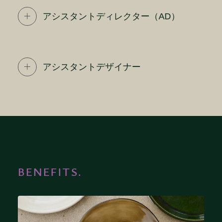
アシスタントディレクター（AD）
職種
プロデューサー/クリエイティブディレクタ
アシスタントデザイナー
ー
職種
アシスタントディレクター（AD）
業務内容
職種
各種リサーチ、企画立案、プレゼンテー
ション
業務内容
アシスタントデザイナー
BENEFITS.
プロジェクトの進行管理、予算管理、ス
プロデューサー／クリエイティブディレクタ
ケジュール管理
ーのもとで、各種プロジェクトの企画・制
各種制作物（空間、キービジュアル、印
作・進行をサポートしていただきます。
業務内容
刷物、WEB、動画・スチールなど）の企
各種リサーチ、企画立案、プレゼンテー