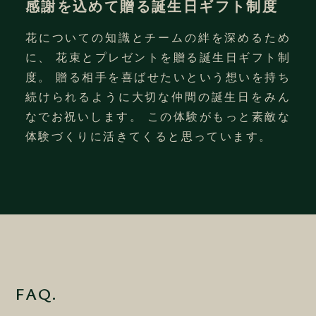
Keynote/PowerPoint、Excelなどを用
感謝を込めて贈る誕生日ギフト制度
将来的にクリエイティブディレクター／
いた基本的な資料作成スキル
デザイナーとして案件に携わりたい意欲
花についての知識とチームの絆を深めるため
のある方
給与
に、 花束とプレゼントを贈る誕生日ギフト制
度。 贈る相手を喜ばせたいという想いを持ち
予定年収：400〜600万円（固定残業代、体
雇用形態
続けられるように大切な仲間の誕生日をみん
験手当2万円/月を含む）
なでお祝いします。 この体験がもっと素敵な
正社員
雇用形態
交通費別途支給
体験づくりに活きてくると思っています。
固定残業45時間を超える時間外労働分の割
正社員
増賃金別途支給
※体験手当：
給与
メンバーのうちの希望者に毎月決まった額を
予定年収：350〜500万円（固定残業代、体
給与
「体験費」として支給します。 ご自身にと
験手当2万円/月を含む）
って新しい体験に活用していただき、是非
予定年収：350〜500万円（固定残業代、体
交通費別途支給
日々の業務やクライアントへの提案に活かし
験手当2万円/月を含む）
固定残業45時間を超える時間外労働分の割
てください。
交通費別途支給
FAQ.
増賃金別途支給
固定残業45時間を超える時間外労働分の割
※体験手当：