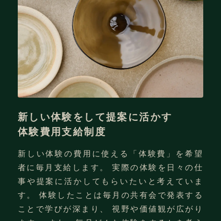
画及びディレクション、発注業務
クリエイティブディレクター／デザイナーの
ションのサポート
施工撤去現場管理、運営業務
もとで、各種プロジェクトの企画・制作・進
制作物（企画資料、装飾、デザイン等）
行をサポートしていただきます。
の制作進行管理サポート
各種リサーチのサポート
発注書や見積書などの事務サポート
制作物（企画資料、装飾、デザイン等）
求めている人材
現場（運転・施工・撤去）での立会いや
の作業サポート
サポート
当社のミッション、ビジョン、バリュー
現場（施工/撤去）の立会いやサポート
に共感する方
成長意欲があり、物事を自責で捉えられ
新しい体験をして提案に活かす
求めている人材
る方
体験費用支給制度
求めている人材
仕事に前向きで、どんな業務にも柔軟に
当社のミッション、ビジョン、バリュー
新しい体験の費用に使える「体験費」を希望
取り組める方
当社のミッション、ビジョン、バリュー
に共感する方
者に毎月支給します。 実際の体験を日々の仕
に共感する方
成長意欲があり、物事を自責で捉えられ
事や提案に活かしてもらいたいと考えていま
成長意欲があり、物事を自責で捉えられ
る方
す。 体験したことは毎月の共有会で発表する
る方
スキル
仕事に前向きで、どんな業務にも柔軟に
ことで学びが深まり、 視野や価値観が広がり
仕事に前向きで、どんな業務にも柔軟に
取り組める方